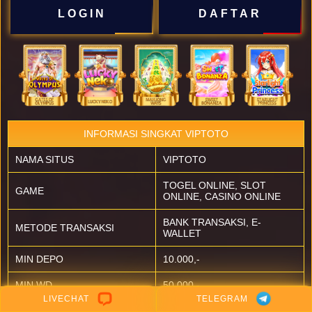
LOGIN
DAFTAR
INFORMASI SINGKAT VIPTOTO
NAMA SITUS
VIPTOTO
TOGEL ONLINE, SLOT
GAME
ONLINE, CASINO ONLINE
BANK TRANSAKSI, E-
METODE TRANSAKSI
WALLET
MIN DEPO
10.000,-
MIN WD
50,000,-
PELUANG KEMENANGAN
100%