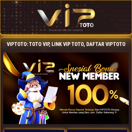
VIPTOTO: TOTO VIP, LINK VIP TOTO, DAFTAR VIPTOTO