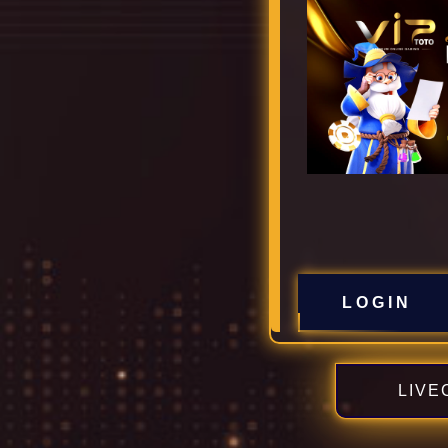
LOGIN
LIVE