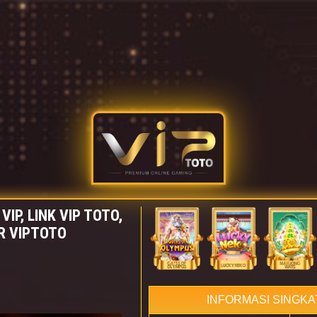
VIP, LINK VIP TOTO,
R VIPTOTO
INFORMASI SINGKA