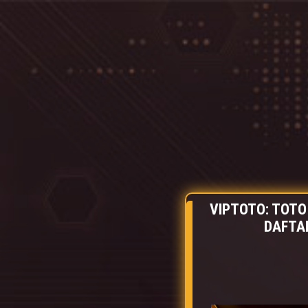
VIPTOTO: TOTO 
DAFTA