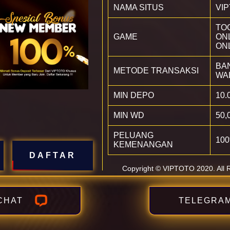
NAMA SITUS
VI
TO
GAME
ON
ON
BAN
METODE TRANSAKSI
WA
MIN DEPO
10.
MIN WD
50,
PELUANG
10
KEMENANGAN
DAFTAR
Copyright © VIPTOTO 2020. All R
CHAT
TELEGRA