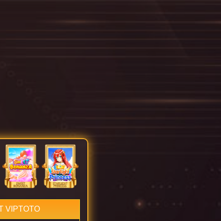
T VIPTOTO