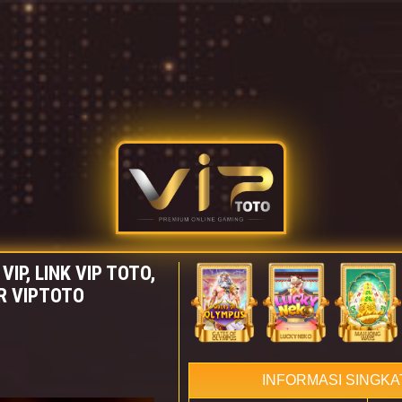
VIP, LINK VIP TOTO,
R VIPTOTO
INFORMASI SINGKA