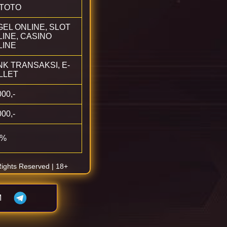
PTOTO
GEL ONLINE, SLOT
LINE, CASINO
LINE
K TRANSAKSI, E-
LLET
000,-
000,-
0%
ights Reserved | 18+
M