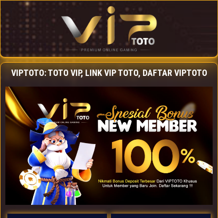
VIPTOTO: TOTO VIP, LINK VIP TOTO, DAFTAR VIPTOTO