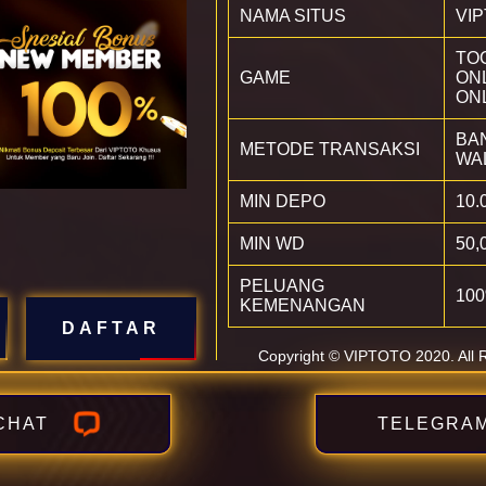
NAMA SITUS
VI
TO
GAME
ON
ON
BAN
METODE TRANSAKSI
WA
MIN DEPO
10.
MIN WD
50,
PELUANG
10
KEMENANGAN
DAFTAR
Copyright © VIPTOTO 2020. All R
CHAT
TELEGRA