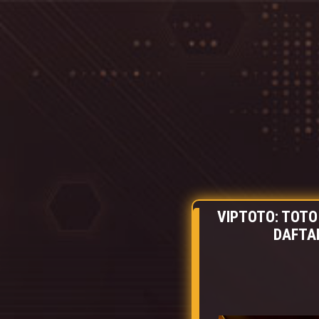
VIPTOTO: TOTO 
DAFTA