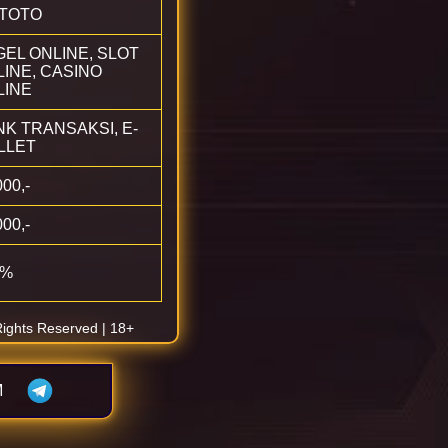
PTOTO
GEL ONLINE, SLOT
LINE, CASINO
LINE
K TRANSAKSI, E-
LLET
000,-
000,-
0%
ights Reserved | 18+
M