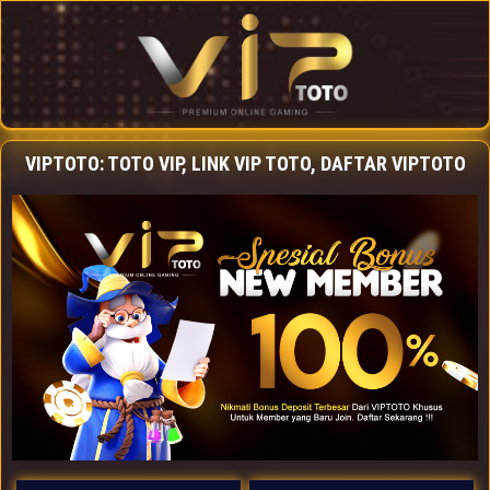
VIPTOTO: TOTO VIP, LINK VIP TOTO, DAFTAR VIPTOTO