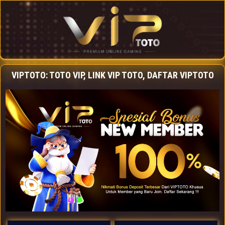
VIPTOTO: TOTO VIP, LINK VIP TOTO, DAFTAR VIPTOTO