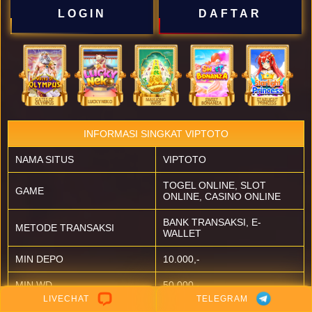
LOGIN
DAFTAR
INFORMASI SINGKAT VIPTOTO
NAMA SITUS
VIPTOTO
TOGEL ONLINE, SLOT
GAME
ONLINE, CASINO ONLINE
BANK TRANSAKSI, E-
METODE TRANSAKSI
WALLET
MIN DEPO
10.000,-
MIN WD
50,000,-
LIVECHAT
TELEGRAM
PELUANG KEMENANGAN
100%