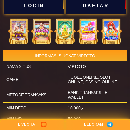
LOGIN
DAFTAR
INFORMASI SINGKAT VIPTOTO
NAMA SITUS
VIPTOTO
TOGEL ONLINE, SLOT
GAME
ONLINE, CASINO ONLINE
BANK TRANSAKSI, E-
METODE TRANSAKSI
WALLET
MIN DEPO
10.000,-
MIN WD
50,000,-
LIVECHAT
TELEGRAM
PELUANG KEMENANGAN
100%