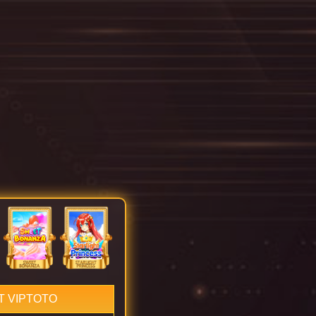
T VIPTOTO