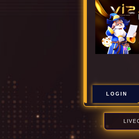
LOGIN
LIVE