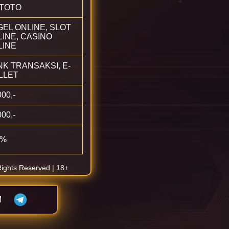
PTOTO
GEL ONLINE, SLOT
LINE, CASINO
LINE
K TRANSAKSI, E-
LLET
000,-
000,-
0%
ights Reserved | 18+
M