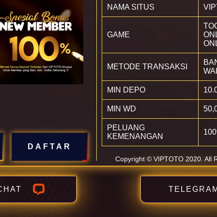
NAMA SITUS
VI
TO
GAME
ON
ON
BAN
METODE TRANSAKSI
WA
MIN DEPO
10.
MIN WD
50,
PELUANG
10
KEMENANGAN
DAFTAR
Copyright © VIPTOTO 2020. All R
CHAT
TELEGRA