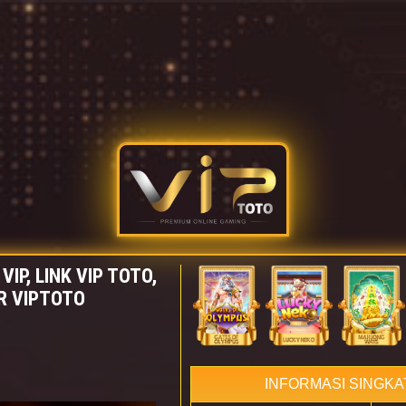
VIP, LINK VIP TOTO,
R VIPTOTO
INFORMASI SINGKA